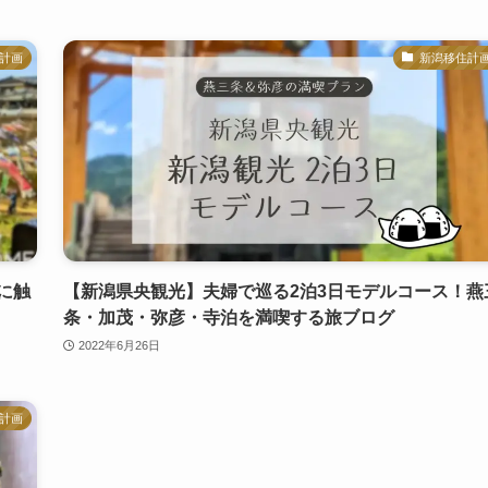
計画
新潟移住計
に触
【新潟県央観光】夫婦で巡る2泊3日モデルコース！燕
条・加茂・弥彦・寺泊を満喫する旅ブログ
2022年6月26日
計画