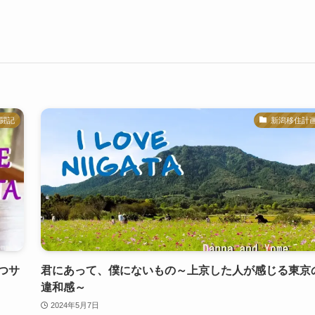
闘記
新潟移住計
つサ
君にあって、僕にないもの～上京した人が感じる東京
違和感～
2024年5月7日