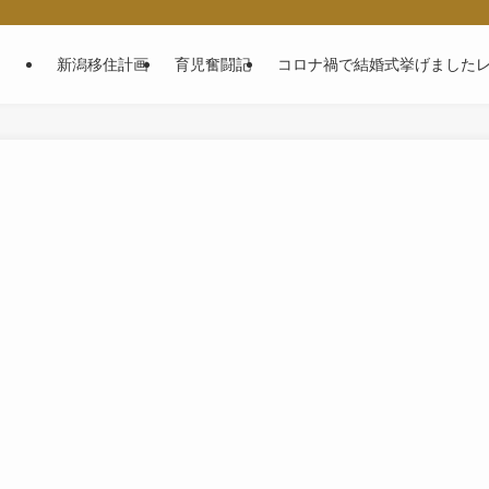
～
新潟移住計画
育児奮闘記
コロナ禍で結婚式挙げました