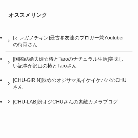
オススメリンク
[オレガノチキン]最古参友達のブロガー兼Youtuber
の待宵さん
[国際結婚夫婦☆椿とTaroのナチュラル生活]美味し
い記事が沢山の椿とTaroさん
[CHU-GIRIN]渋めのオジサマ風イケイケパパのCHU
さん
[CHU-LAB]渋オジCHUさんの素敵カメラブログ