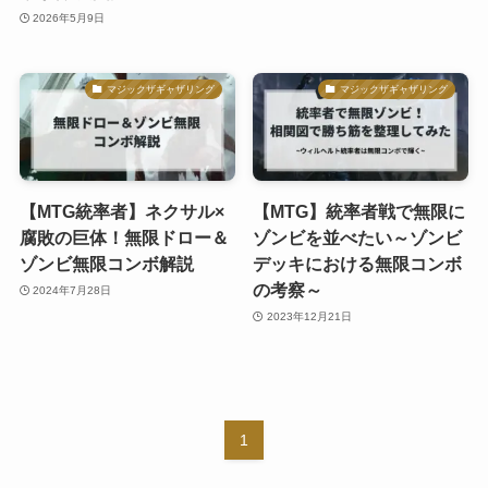
2026年5月9日
マジックザギャザリング
マジックザギャザリング
【MTG統率者】ネクサル×
【MTG】統率者戦で無限に
腐敗の巨体！無限ドロー＆
ゾンビを並べたい～ゾンビ
ゾンビ無限コンボ解説
デッキにおける無限コンボ
の考察～
2024年7月28日
2023年12月21日
1