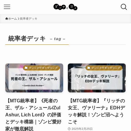
ホーム
統率者デッキ
統率者デッキ
– tag –
マジックザギャザリング
マジックザギャザリング
【MTG統率者】《死者の
【MTG統率者】『リッチの
王、ザル・アシュール/Zul
女王、ヴァリーナ』EDHデ
Ashur, Lich Lord》の評価
ッキ解説！ゾンビ沼へよう
とデッキ構築｜ゾンビ愛好
こそ
家が徹底解説
2025年2月25日