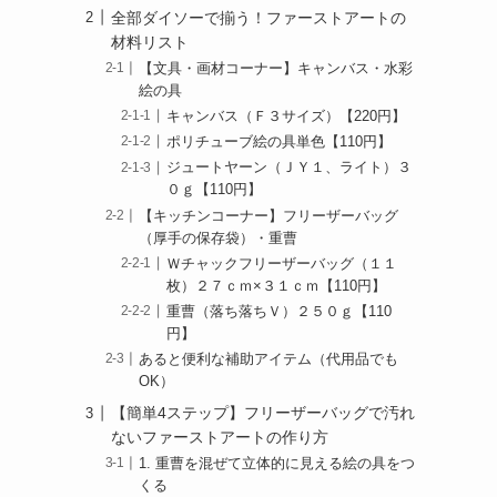
全部ダイソーで揃う！ファーストアートの
材料リスト
【文具・画材コーナー】キャンバス・水彩
絵の具
キャンバス（Ｆ３サイズ）【220円】
ポリチューブ絵の具単色【110円】
ジュートヤーン（ＪＹ１、ライト）３
０ｇ【110円】
【キッチンコーナー】フリーザーバッグ
（厚手の保存袋）・重曹
Ｗチャックフリーザーバッグ（１１
枚）２７ｃｍ×３１ｃｍ【110円】
重曹（落ち落ちＶ）２５０ｇ【110
円】
あると便利な補助アイテム（代用品でも
OK）
【簡単4ステップ】フリーザーバッグで汚れ
ないファーストアートの作り方
1. 重曹を混ぜて立体的に見える絵の具をつ
くる