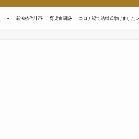
～
新潟移住計画
育児奮闘記
コロナ禍で結婚式挙げました