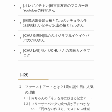
[オレガノチキン]最古参友達のブロガー兼
Youtuberの待宵さん
[国際結婚夫婦☆椿とTaroのナチュラル生
活]美味しい記事が沢山の椿とTaroさん
[CHU-GIRIN]渋めのオジサマ風イケイケパ
パのCHUさん
[CHU-LAB]渋オジCHUさんの素敵カメラブ
ログ
目次
ファーストアートとは？1歳の誕生日に人気
の理由
赤ちゃんの「今」を形に残せる記念アート
フリーザーバッグで絵の具が手につかな
い！「汚れない作り方」でストレス軽減