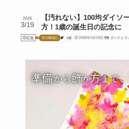
【汚れない】100均ダイ
2026
3/19
方！1歳の誕生日の記念に
広告
2026年3月19日
ダンナとヨ
育児奮闘記
1歳