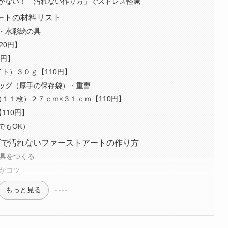
かない！「汚れない作り方」でストレス軽減
ートの材料リスト
・水彩絵の具
20円】
0円】
ト）３０ｇ【110円】
ッグ（厚手の保存袋）・重曹
１１枚）２７ｃｍ×３１ｃｍ【110円】
110円】
でもOK）
グで汚れないファーストアートの作り方
の具をつくる
のがコツ
もっと見る