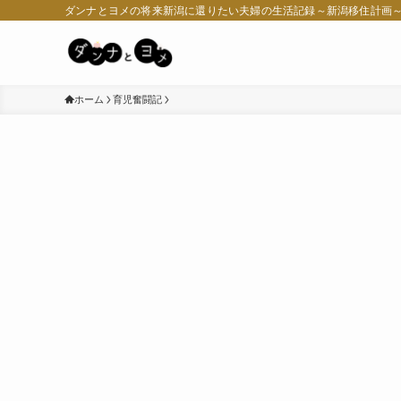
ダンナとヨメの将来新潟に還りたい夫婦の生活記録～新潟移住計画
ホーム
育児奮闘記