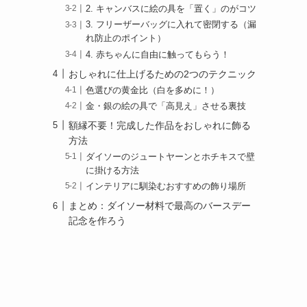
2. キャンバスに絵の具を「置く」のがコツ
3. フリーザーバッグに入れて密閉する（漏
れ防止のポイント）
4. 赤ちゃんに自由に触ってもらう！
おしゃれに仕上げるための2つのテクニック
色選びの黄金比（白を多めに！）
金・銀の絵の具で「高見え」させる裏技
額縁不要！完成した作品をおしゃれに飾る
方法
ダイソーのジュートヤーンとホチキスで壁
に掛ける方法
インテリアに馴染むおすすめの飾り場所
まとめ：ダイソー材料で最高のバースデー
記念を作ろう