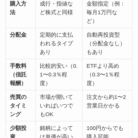
購入方
成行・指値な
金額指定（例：
法
ど株式と同様
毎月1万円な
ど）
分配金
定期的に支払
自動再投資型
われるタイプ
（分配金なし）
あり
もあり
手数料
比較的安い（0.
ETFより高め
（信託
1〜0.3％程
（0.3〜1％程
報酬）
度）
度）
売買の
市場が開いて
注文から約1〜2
タイミ
いればいつで
営業日かかる
ング
もOK
少額投
銘柄によって
100円からでも
資
は単価が高い
購入可能