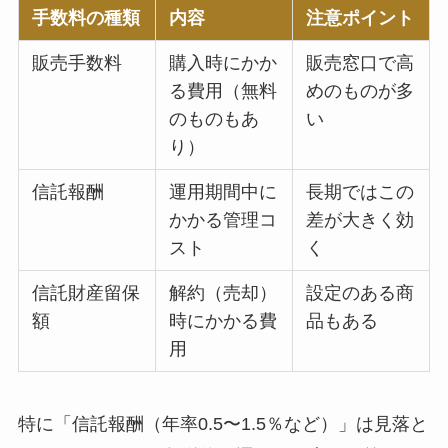
手数料の種類
内容
注意ポイント
販売手数料
購入時にかか
販売窓口で高
る費用（無料
めのものが多
のものもあ
い
り）
信託報酬
運用期間中に
長期ではこの
かかる管理コ
差が大きく効
スト
く
信託財産留保
解約（売却）
設定のある商
額
時にかかる費
品もある
用
特に「信託報酬（年率0.5〜1.5％など）」は見落と