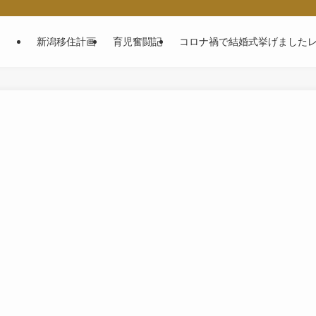
～
新潟移住計画
育児奮闘記
コロナ禍で結婚式挙げました