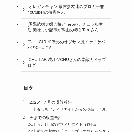
[オレガノチキン]最古参友達のブロガー兼
Youtuberの待宵さん
[国際結婚夫婦☆椿とTaroのナチュラル生
活]美味しい記事が沢山の椿とTaroさん
[CHU-GIRIN]渋めのオジサマ風イケイケパ
パのCHUさん
[CHU-LAB]渋オジCHUさんの素敵カメラブ
ログ
目次
2025年７月の収益報告
もしもアフィリエイトからの収益（７月）
今までの収益合計
５か月目のアフィリエイト収益合計
前回の収益は「グーンプラスやわらかタッ