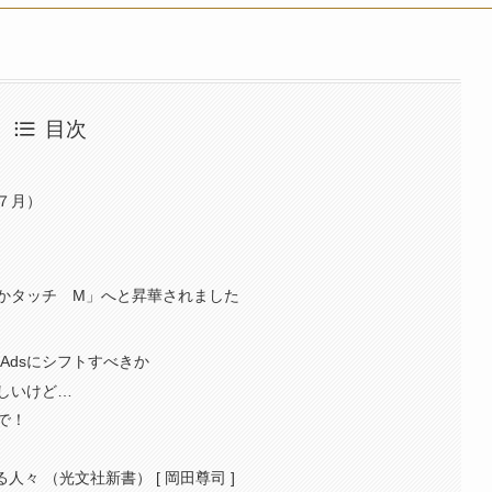
目次
７月）
わらかタッチ M」へと昇華されました
eAdsにシフトすべきか
しいけど…
で！
々 （光文社新書） [ 岡田尊司 ]