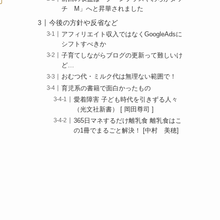
チ M」へと昇華されました
今後の方針や反省など
アフィリエイト収入ではなくGoogleAdsに
シフトすべきか
子育てしながらブログの更新って難しいけ
ど…
おむつ代・ミルク代は無理ない範囲で！
育児系の書籍で面白かったもの
愛着障害 子ども時代を引きずる人々
（光文社新書） [ 岡田尊司 ]
365日マネするだけ離乳食 離乳食はこ
の1冊でまるごと解決！ [中村 美穂]