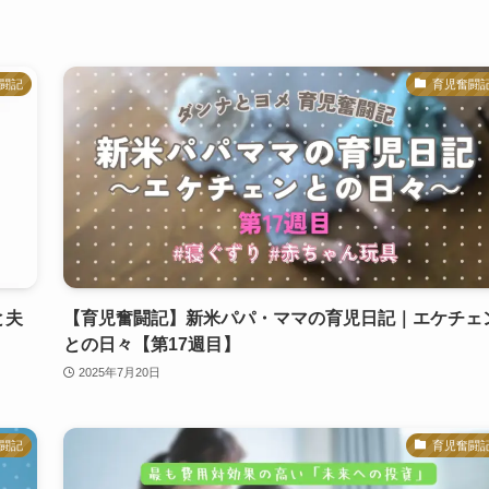
闘記
育児奮闘
と夫
【育児奮闘記】新米パパ・ママの育児日記｜エケチェ
との日々【第17週目】
2025年7月20日
闘記
育児奮闘