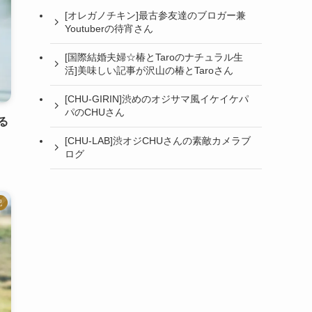
[オレガノチキン]最古参友達のブロガー兼
Youtuberの待宵さん
[国際結婚夫婦☆椿とTaroのナチュラル生
活]美味しい記事が沢山の椿とTaroさん
[CHU-GIRIN]渋めのオジサマ風イケイケパ
パのCHUさん
る
[CHU-LAB]渋オジCHUさんの素敵カメラブ
ログ
記