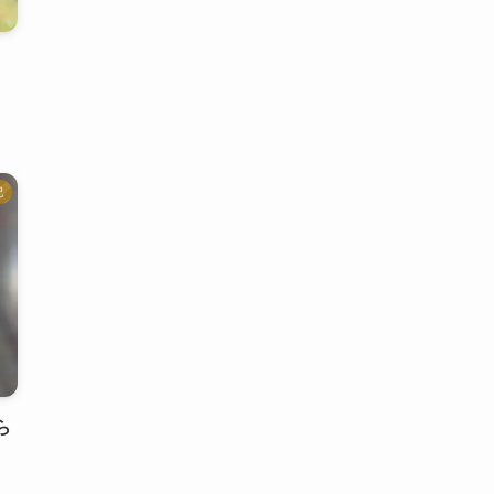
？
記
ら