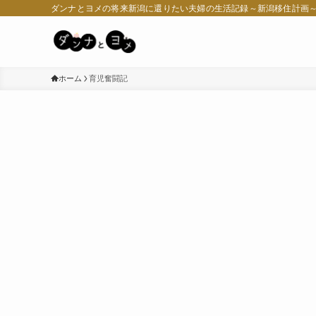
ダンナとヨメの将来新潟に還りたい夫婦の生活記録～新潟移住計画
ホーム
育児奮闘記