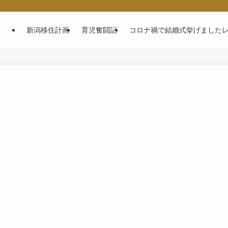
～
新潟移住計画
育児奮闘記
コロナ禍で結婚式挙げました