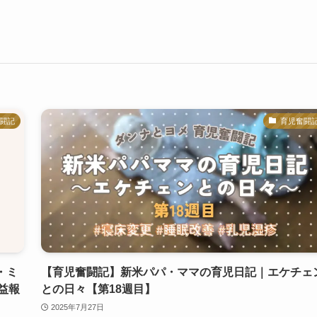
闘記
育児奮闘
・ミ
【育児奮闘記】新米パパ・ママの育児日記｜エケチェ
益報
との日々【第18週目】
2025年7月27日